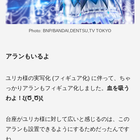
Photo: BNP/BANDAI,DENTSU,TV TOKYO
アランもいるよ
ユリカ様の実写化 (フィギュア化) に伴って、ちゃ
っかりアランもフィギュア化しました。
血を吸う
わよ！ξ(Ծ‸Ծ)ξ
台座がユリカ様に対して広いと感じるのは、この
アランも設置できるようにするためだったんです
ね。