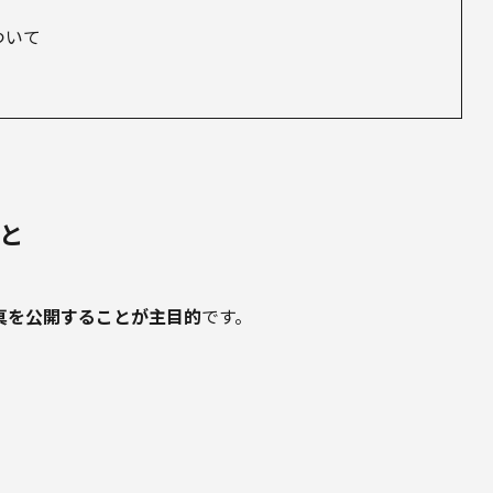
ついて
こと
真を公開することが主目的
です。