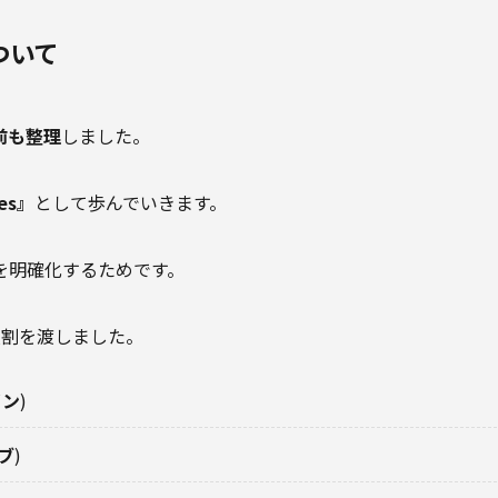
ついて
前も整理
しました。
es』
として歩んでいきます。
を明確化するためです。
役割を渡しました。
イン
)
サブ
)