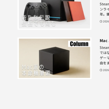
Stea
ンライ
年。
2026
Mac
Ste
では
ゲーマ
由を
2026