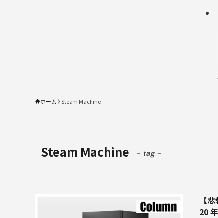
ホーム
Steam Machine
Steam Machine
– tag –
【悲報
20 年